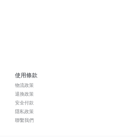
使用條款
物流政策
退換政策
安全付款
隱私政策
聯繫我們